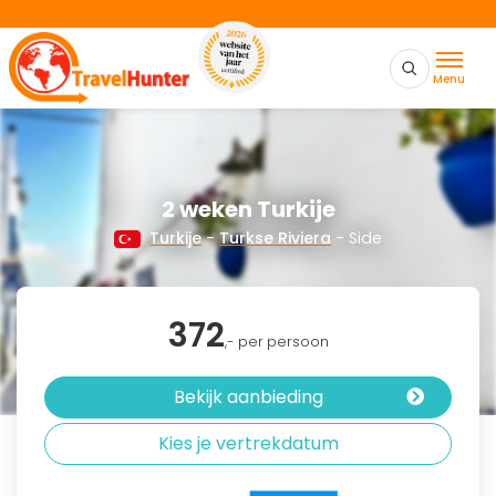
Menu
2 weken Turkije
Turkije
-
Turkse Riviera
- Side
372
,- per persoon
Bekijk aanbieding
Kies je vertrekdatum