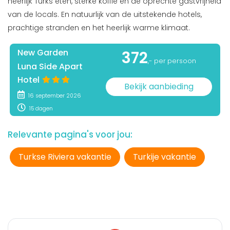
heerlijk Turks eten, sterke koffie en de oprechte gastvrijheid
van de locals. En natuurlijk van de uitstekende hotels,
prachtige stranden en het heerlijk warme klimaat.
New Garden
372
,- per persoon
Luna Side Apart
Hotel
Bekijk aanbieding
16 september 2026
15 dagen
Relevante pagina's voor jou:
Turkse Riviera vakantie
Turkije vakantie