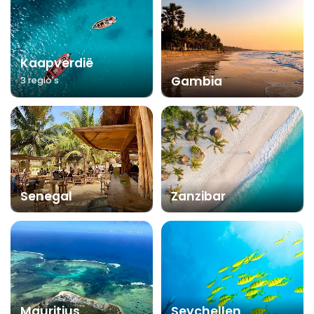
Kaapverdië
Gambia
3 regio's
Senegal
Zanzibar
Mauritius
Seychellen