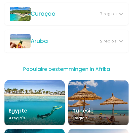
Curaçao
7 regio's
Aruba
2 regio's
Populaire bestemmingen in Afrika
Egypte
Tunesië
4 regio's
1 regio's