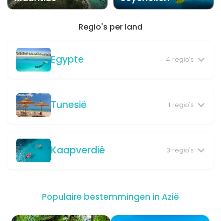
Regio's per land
Egypte
4 regio's
Tunesië
1 regio's
Kaapverdië
3 regio's
Populaire bestemmingen in Azië