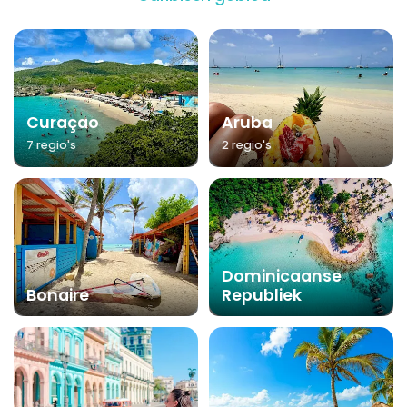
Curaçao
Aruba
7 regio's
2 regio's
Dominicaanse
Bonaire
Republiek