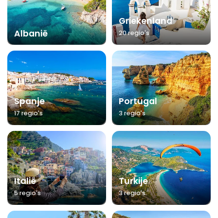
Griekenland
Albanië
20 regio's
Spanje
Portugal
17 regio's
3 regio's
Italië
Turkije
5 regio's
3 regio's