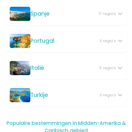
Spanje
17 regio's
Portugal
3 regio's
Italië
5 regio's
Turkije
3 regio's
Populaire bestemmingen in Midden-Amerika &
Caribisch gebied