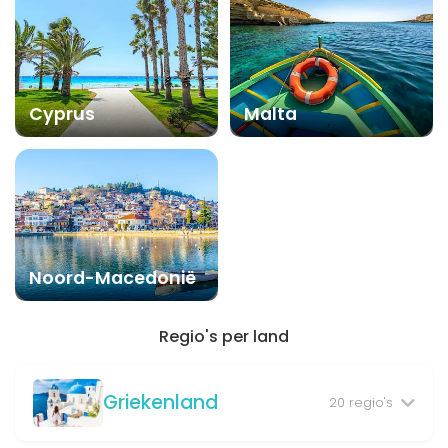
Cyprus
Malta
Noord-Macedonië
Regio's per land
Griekenland
20 regio's