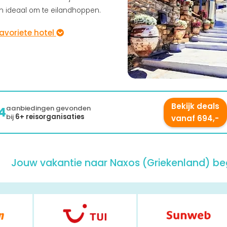
 ideaal om te eilandhoppen.
favoriete hotel
Bekijk deals
aanbiedingen gevonden
4
bij
6+ reisorganisaties
vanaf 694,-
Jouw vakantie naar
Naxos (Griekenland)
beg