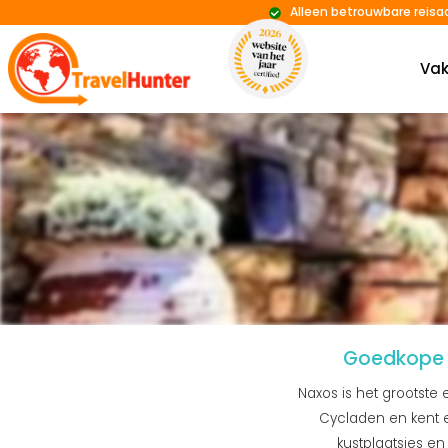
Alleen betrouwbare reisa
Vak
Goedkope 
Naxos is het grootste
Cycladen en kent e
kustplaatsjes en