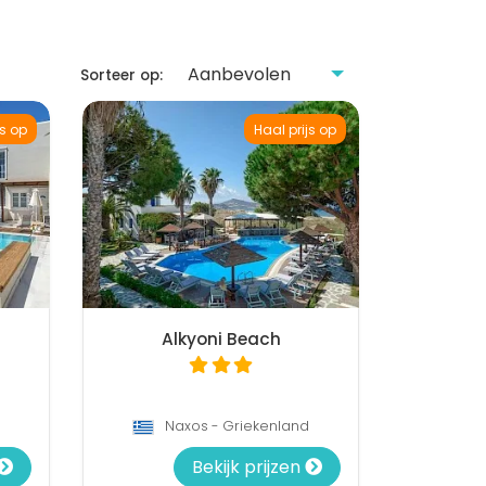
Sorteer op:
js op
Haal prijs op
Alkyoni Beach
Naxos - Griekenland
Bekijk prijzen