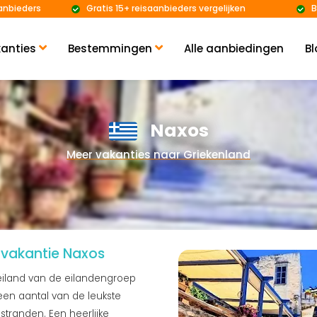
anbieders
Gratis 15+ reisaanbieders vergelijken
B
anties
Bestemmingen
Alle aanbiedingen
Bl
Naxos
Meer vakanties naar Griekenland
vakantie Naxos
 eiland van de eilandengroep
en aantal van de leukste
 stranden. Een heerlijke