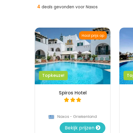
4
deals gevonden voor Naxos
Haal prijs op
Topkeuze!
To
Spiros Hotel
Naxos - Griekenland
Bekijk prijzen