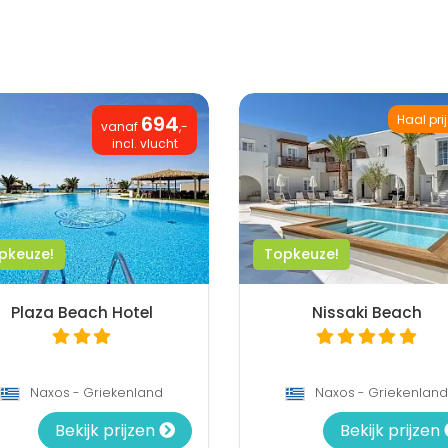
694
Haal pri
vanaf
,-
incl. vlucht
pkeuze!
Topkeuze!
Plaza Beach Hotel
Nissaki Beach
Naxos - Griekenland
Naxos - Griekenland
Bekijk prijzen
Bekijk prijzen