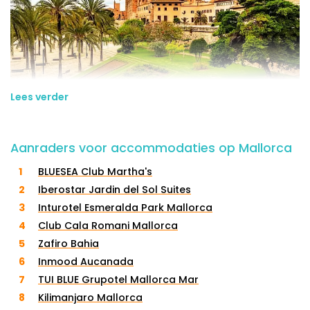
Lees verder
Hotels en appartementen op Mallorca
Aanraders voor accommodaties op Mallorca
Mallorca kent talloze hotels, appartementen en resorts.
BLUESEA Club Martha's
Van kleinschalige boutique hotels tot grote resorts met
Iberostar Jardin del Sol Suites
alle faciliteiten die je je kunt bedenken. De meeste hotels
Inturotel Esmeralda Park Mallorca
op Mallorca bevinden zich bij de badplaatsen of bij de
Club Cala Romani Mallorca
hoofdstad Palma de Mallorca. Geniet van de Spaanse
Zafiro Bahia
zomerzon met een koude cocktail aan een van de
Inmood Aucanada
heerlijke stranden die het eiland te bieden heeft. 's Avonds
TUI BLUE Grupotel Mallorca Mar
kom je weer heerlijk thuis bij jouw hotel of appartement.
Kilimanjaro Mallorca