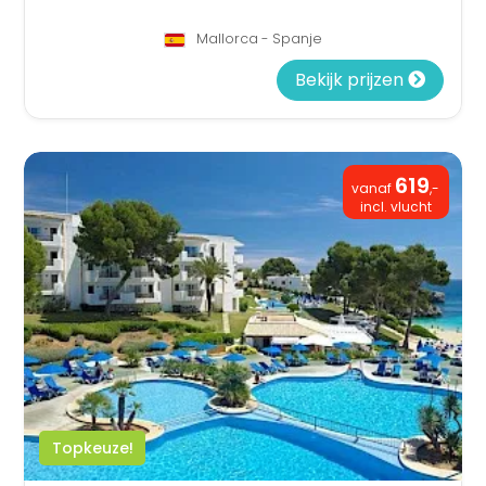
Mallorca - Spanje
Bekijk prijzen
619
vanaf
,-
incl. vlucht
Topkeuze!