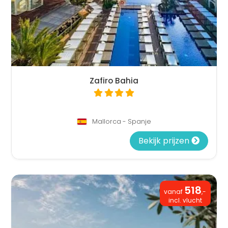
Zafiro Bahia
Mallorca - Spanje
Bekijk prijzen
518
vanaf
,-
incl. vlucht