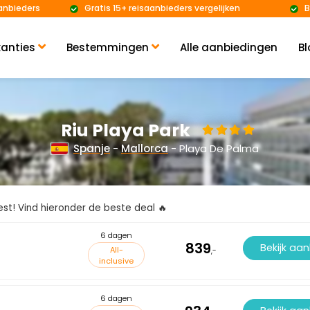
anbieders
Gratis 15+ reisaanbieders vergelijken
B
anties
Bestemmingen
Alle aanbiedingen
Bl
Riu Playa Park
Spanje
-
Mallorca
- Playa De Palma
kiest! Vind hieronder de beste deal 🔥
6 dagen
839
Bekijk aa
All-
,-
inclusive
6 dagen