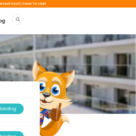
etaal nooit meer te veel
og
nbieding