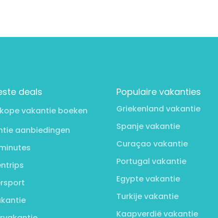
este deals
Populaire vakanties
Griekenland vakantie
kope vakantie boeken
Spanje vakantie
tie aanbiedingen
Curaçao vakantie
minutes
Portugal vakantie
ntrips
Egypte vakantie
rsport
Turkije vakantie
kantie
Kaapverdië vakantie
rvakantie