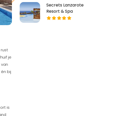
Secrets Lanzarote
Resort & Spa
 rust
uif je
n van
én bij
rt is
land