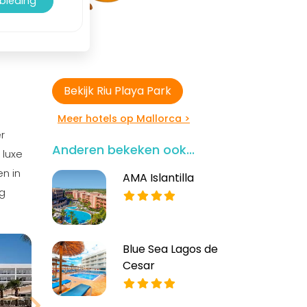
nbieding
Bekijk Riu Playa Park
Meer hotels op Mallorca >
r
Anderen bekeken ook...
 luxe
en in
AMA Islantilla
og
Blue Sea Lagos de
Cesar