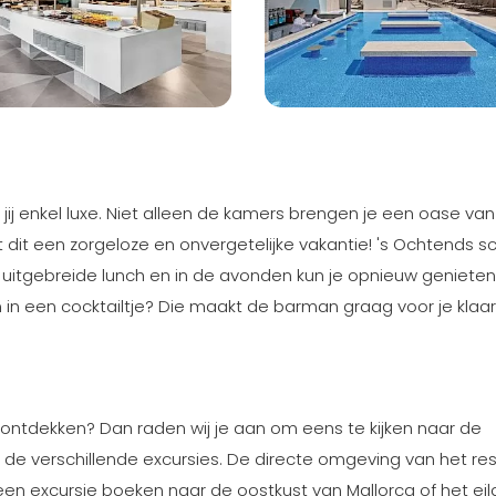
 jij enkel luxe. Niet alleen de kamers brengen je een oase van
dit een zorgeloze en onvergetelijke vakantie! 's Ochtends sch
een uitgebreide lunch en in de avonden kun je opnieuw geniete
in in een cocktailtje? Die maakt de barman graag voor je klaar 
 ontdekken? Dan raden wij je aan om eens te kijken naar de
 de verschillende excursies. De directe omgeving van het reso
, een excursie boeken naar de oostkust van Mallorca of het ei