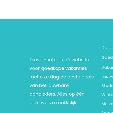
De b
Goed
TravelHunter is dé website
Vakan
voor goedkope vakanties
met elke dag de beste deals
Last-
van betrouwbare
Stede
aanbieders. Alles op één
Winte
plek, wel zo makkelijk.
Meiva
Zome