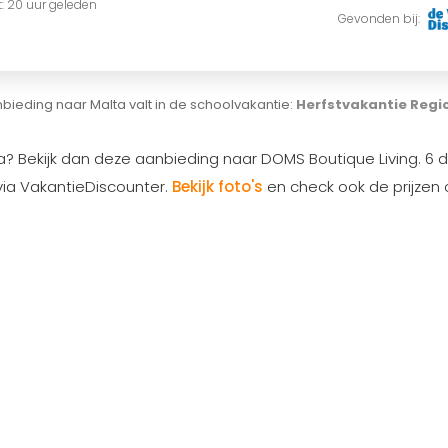
t: 20 uur geleden
Gevonden bij:
bieding naar Malta valt in de schoolvakantie:
Herfstvakantie Regi
a? Bekijk dan deze aanbieding naar DOMS Boutique Living. 6
ia VakantieDiscounter.
Bekijk foto's
en check ook de prijzen