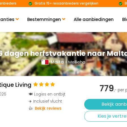
anbieders
Gratis 15+ reisaanbieders vergelijken
B
anties
Bestemmingen
Alle aanbiedingen
Bl
6 dagen herfstvakantie naar Malt
Malta
- Mellieha
ique Living
779
,- per
2026
🍽️ Logies en ontbijt
✈️ Inclusief vlucht
Bekijk aanb
👍
Bekijk reviews
Kies je vert