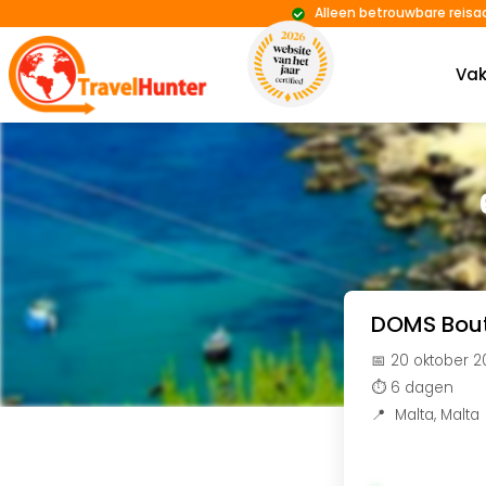
Alleen betrouwbare reisa
Vak
DOMS Bout
📅 20 oktober 
⏱️ 6 dagen
📍
Malta
,
Malta