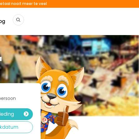
etaal nooit meer te veel
og
a
 persoon
ieding
rekdatum