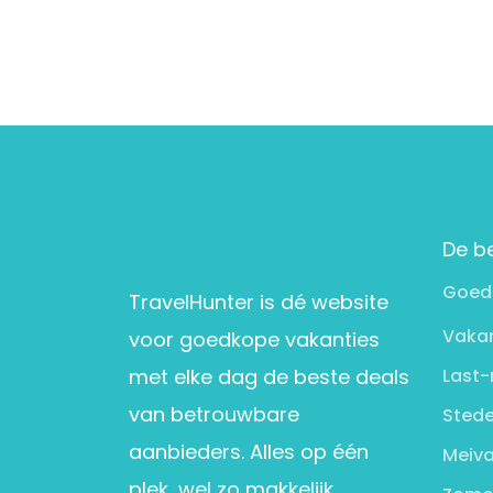
De b
Goed
TravelHunter is dé website
Vakan
voor goedkope vakanties
met elke dag de beste deals
Last-
van betrouwbare
Stede
aanbieders. Alles op één
Meiva
plek, wel zo makkelijk.