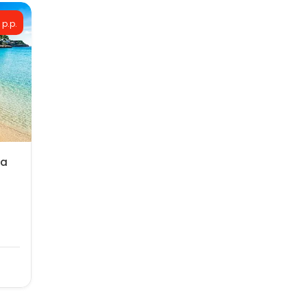
 p.p.
La