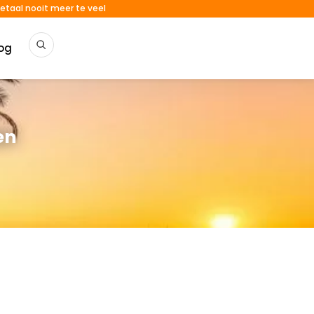
etaal nooit meer te veel
og
en