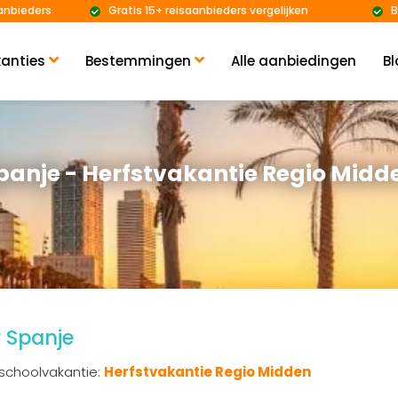
anbieders
Gratis 15+ reisaanbieders vergelijken
B
anties
Bestemmingen
Alle aanbiedingen
Bl
panje - Herfstvakantie Regio Midd
r Spanje
 schoolvakantie:
Herfstvakantie Regio Midden