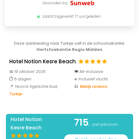
Gevonden bij:
Laatst bijgewerkt: 17 uur geleden
Deze aanbieding naar Turkije valt in de schoolvakantie:
Herfstvakantie Regio Midden
Hotel Notion Kesre Beach
📅 19 oktober 2026
🍽️ All-inclusive
⏱️ 6 dagen
✈️ Inclusief vlucht
📍 Noord-Egeïsche Kust
,
👍
Bekijk reviews
Turkije
Hotel Notion
715
,- per persoon
Kesre Beach