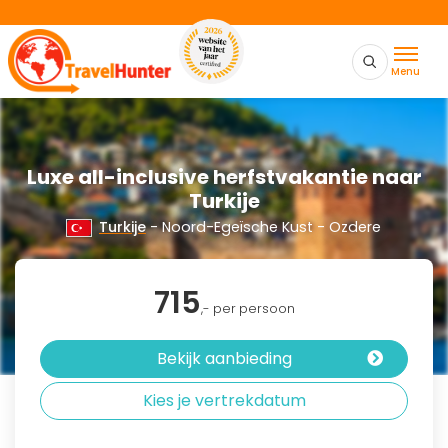
Menu
Luxe all-inclusive herfstvakantie naar
Turkije
Turkije
- Noord-Egeïsche Kust - Ozdere
715
,- per persoon
Bekijk aanbieding
Kies je vertrekdatum