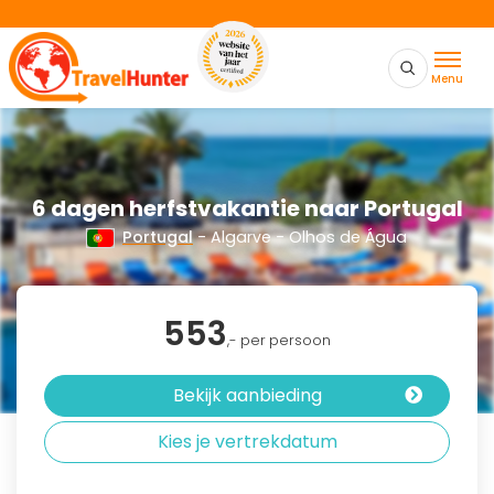
Menu
6 dagen herfstvakantie naar Portugal
Portugal
- Algarve - Olhos de Água
553
,- per persoon
Bekijk aanbieding
Kies je vertrekdatum