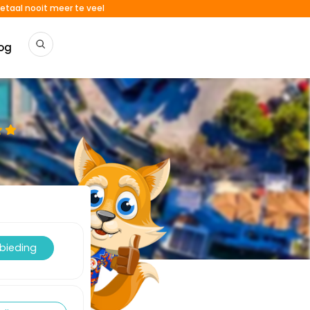
etaal nooit meer te veel
og
nbieding