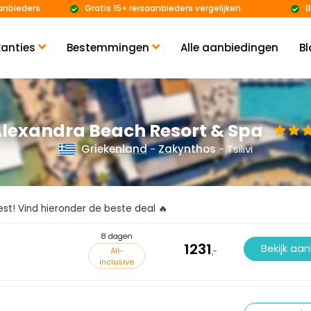
anbieders
Gratis 15+ reisaanbieders vergelijken
B
anties
Bestemmingen
Alle aanbiedingen
Bl
lexandra Beach Resort & Spa
Griekenland
-
Zakynthos
- Tsilivi
kiest! Vind hieronder de beste deal 🔥
8 dagen
1231
Bekijk aa
All-
,-
inclusive