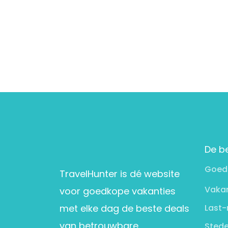
De b
Goed
TravelHunter is dé website
Vakan
voor goedkope vakanties
met elke dag de beste deals
Last-
van betrouwbare
Stede