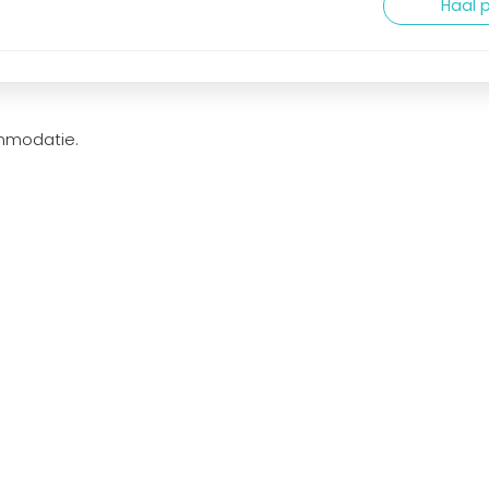
Haal p
mmodatie.