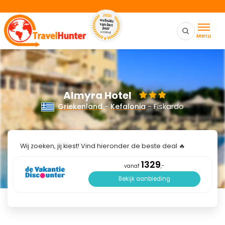
Menu
Almyra Hotel
Griekenland
-
Kefalonia
- Fiskardo
Wij zoeken, jij kiest! Vind hieronder de beste deal 🔥
1329
vanaf
,-
Bekijk aanbieding