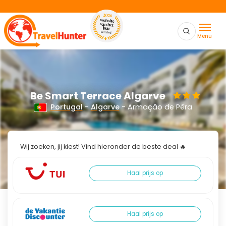
Menu
Be Smart Terrace Algarve
Portugal
-
Algarve
- Armação de Pêra
Wij zoeken, jij kiest! Vind hieronder de beste deal 🔥
Haal prijs op
Haal prijs op