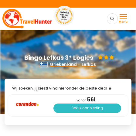
Menu
Bingo Lefkas 3* Logies
Griekenland
-
Lefkas
Wij zoeken, jij kiest! Vind hieronder de beste deal 🔥
561
vanaf
,-
Bekijk aanbieding