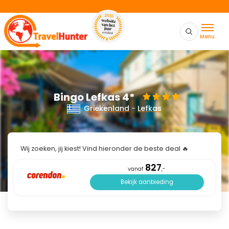
Menu
Bingo Lefkas 4*
Griekenland
-
Lefkas
Wij zoeken, jij kiest! Vind hieronder de beste deal 🔥
827
vanaf
,-
Bekijk aanbieding