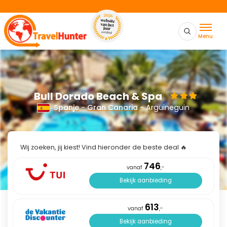
Menu
Bull Dorado Beach & Spa
Spanje
-
Gran Canaria
- Arguineguin
Wij zoeken, jij kiest! Vind hieronder de beste deal 🔥
746
vanaf
,-
Bekijk aanbieding
613
vanaf
,-
Bekijk aanbieding