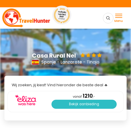
Menu
Casa Rural Nel
Spanje
-
Lanzarote
- Tinajo
Wij zoeken, jij kiest! Vind hieronder de beste deal 🔥
1210
vanaf
,-
Bekijk aanbieding