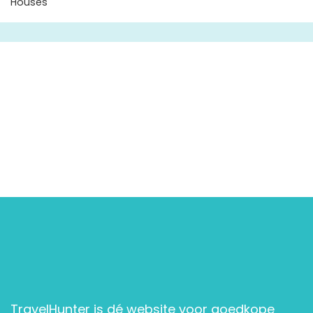
Houses
TravelHunter is dé website voor goedkope