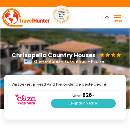
Menu
Chrisapella Country Houses
Griekenland
-
Zakynthos
- Psarou
Wij zoeken, jij kiest! Vind hieronder de beste deal 🔥
826
vanaf
,-
Bekijk aanbieding