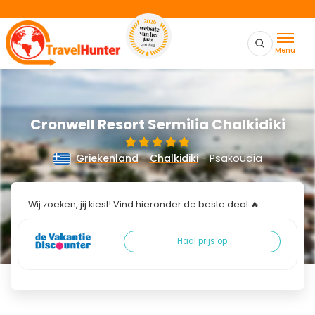
Menu
Cronwell Resort Sermilia Chalkidiki
Griekenland
-
Chalkidiki
- Psakoudia
Wij zoeken, jij kiest! Vind hieronder de beste deal 🔥
Haal prijs op