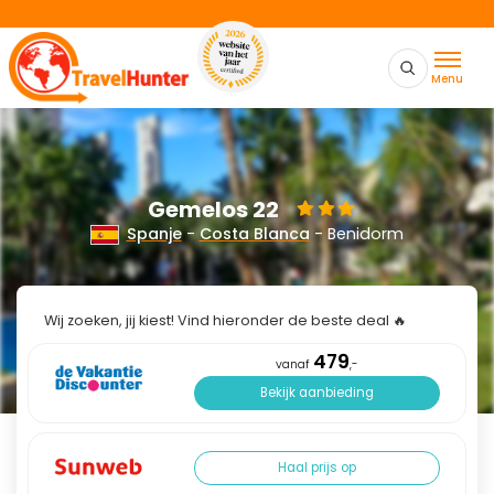
Menu
Gemelos 22
Spanje
-
Costa Blanca
- Benidorm
Wij zoeken, jij kiest! Vind hieronder de beste deal 🔥
479
vanaf
,-
Bekijk aanbieding
Haal prijs op