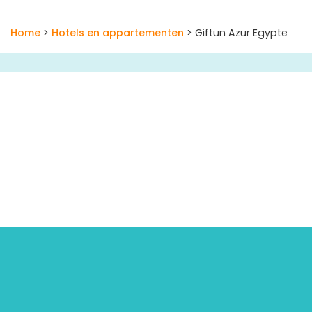
Home
>
Hotels en appartementen
> Giftun Azur Egypte