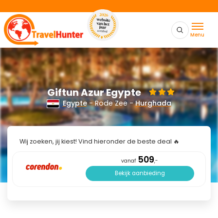
Menu
Giftun Azur Egypte
Egypte
- Rode Zee -
Hurghada
Wij zoeken, jij kiest! Vind hieronder de beste deal 🔥
509
vanaf
,-
Bekijk aanbieding