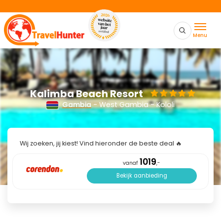
Menu
Kalimba Beach Resort
Gambia
- West Gambia - Kololi
Wij zoeken, jij kiest! Vind hieronder de beste deal 🔥
1019
vanaf
,-
Bekijk aanbieding