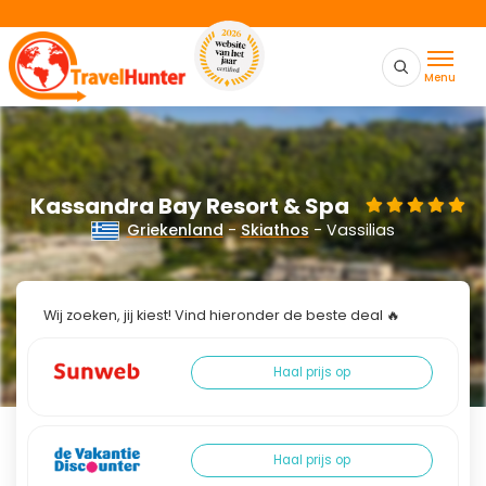
Menu
Kassandra Bay Resort & Spa
Griekenland
-
Skiathos
- Vassilias
Wij zoeken, jij kiest! Vind hieronder de beste deal 🔥
Haal prijs op
Haal prijs op