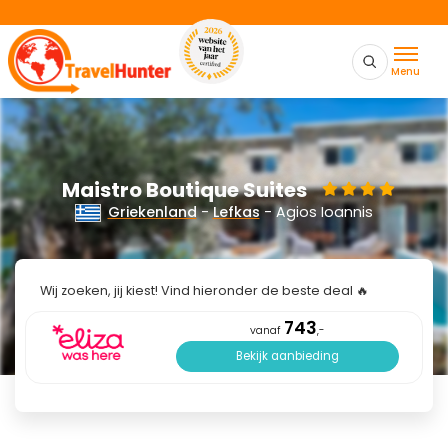
Menu
Maistro Boutique Suites
Griekenland
-
Lefkas
- Agios Ioannis
Wij zoeken, jij kiest! Vind hieronder de beste deal 🔥
743
vanaf
,-
Bekijk aanbieding