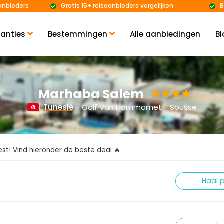
anbieders
Gratis 15+ reisaanbieders vergelijken
B
anties
Bestemmingen
Alle aanbiedingen
Bl
Marhaba Salem
Tunesië
- Golf Van Hammamet - Sousse
kiest! Vind hieronder de beste deal 🔥
Haal p