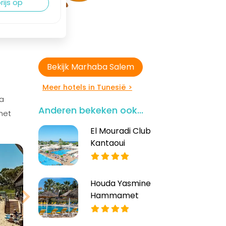
rijs op
Bekijk Marhaba Salem
Meer hotels in Tunesië >
la
Anderen bekeken ook...
het
El Mouradi Club
Kantaoui
Houda Yasmine
Hammamet