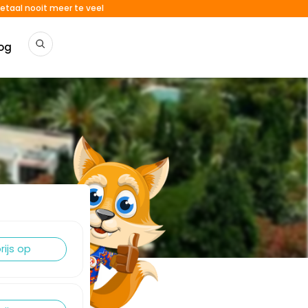
etaal nooit meer te veel
og
rijs op