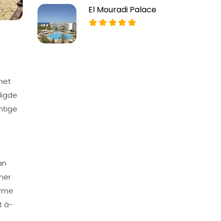
El Mouradi Palace
het
digde
htige
an
iner
arme
t à-