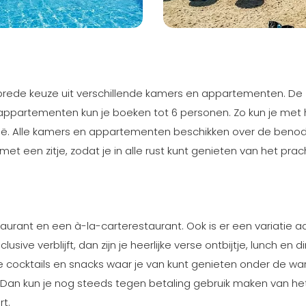
n brede keuze uit verschillende kamers en appartementen. De
 appartementen kun je boeken tot 6 personen. Zo kun je met 
sië. Alle kamers en appartementen beschikken over de beno
 met een zitje, zodat je in alle rust kunt genieten van het prac
urant en een à-la-carterestaurant. Ook is er een variatie a
usive verblijft, dan zijn je heerlijke verse ontbijtje, lunch en d
ze cocktails en snacks waar je van kunt genieten onder de w
ive? Dan kun je nog steeds tegen betaling gebruik maken van he
t.