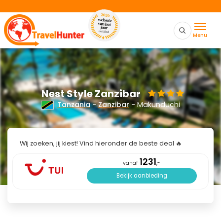
Menu
Nest Style Zanzibar
Tanzania
-
Zanzibar
- Makunduchi
Wij zoeken, jij kiest! Vind hieronder de beste deal 🔥
1231
vanaf
,-
Bekijk aanbieding