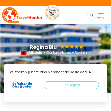
Menu
Regina Blu
Albanië
- Qarku i Vlorës - Radhimë
Wij zoeken, jij kiest! Vind hieronder de beste deal 🔥
Haal prijs op