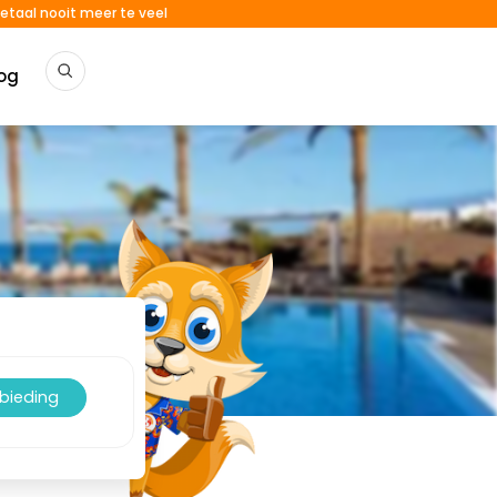
etaal nooit meer te veel
og
nbieding