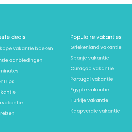
este deals
Populaire vakanties
Griekenland vakantie
kope vakantie boeken
Spanje vakantie
tie aanbiedingen
Curaçao vakantie
minutes
Portugal vakantie
ntrips
Egypte vakantie
kantie
Turkije vakantie
rvakantie
Kaapverdië vakantie
 reizen