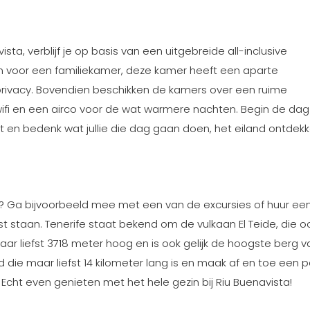
ta, verblijf je op basis van een uitgebreide all-inclusive
dan voor een familiekamer, deze kamer heeft een aparte
rivacy. Bovendien beschikken de kamers over een ruime
s wifi en een airco voor de wat warmere nachten. Begin de da
nt en bedenk wat jullie die dag gaan doen, het eiland ontdek
n? Ga bijvoorbeeld mee met een van de excursies of huur ee
ist staan. Tenerife staat bekend om de vulkaan El Teide, die o
aar liefst 3718 meter hoog en is ook gelijk de hoogste berg v
d die maar liefst 14 kilometer lang is en maak af en toe een 
. Echt even genieten met het hele gezin bij Riu Buenavista!