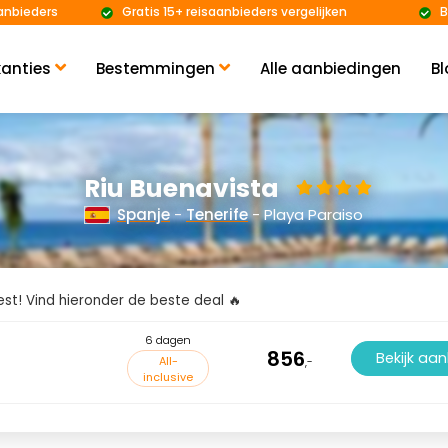
anbieders
Gratis 15+ reisaanbieders vergelijken
B
anties
Bestemmingen
Alle aanbiedingen
Bl
Riu Buenavista
Spanje
-
Tenerife
- Playa Paraiso
kiest! Vind hieronder de beste deal 🔥
6 dagen
856
Bekijk aa
All-
,-
inclusive