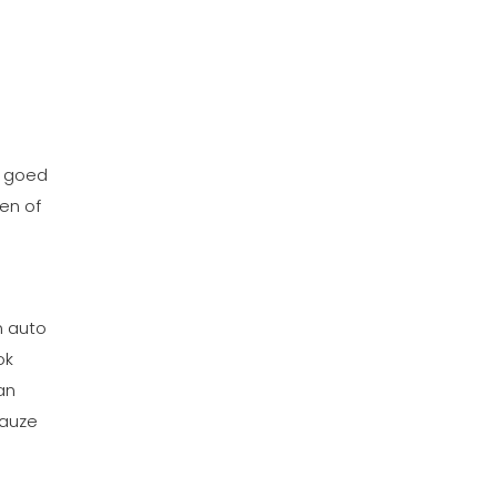
g goed
ken of
n auto
ok
an
pauze