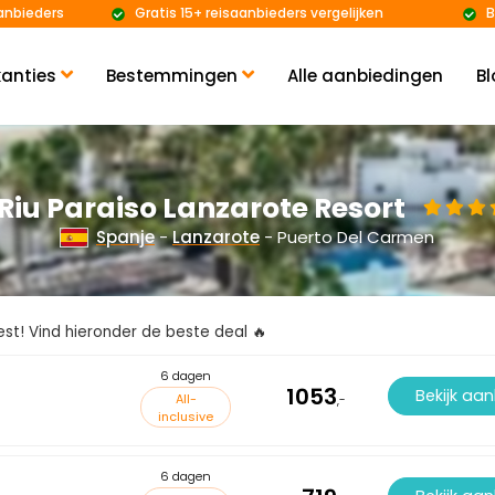
anbieders
Gratis 15+ reisaanbieders vergelijken
B
anties
Bestemmingen
Alle aanbiedingen
Bl
Riu Paraiso Lanzarote Resort
Spanje
-
Lanzarote
- Puerto Del Carmen
kiest! Vind hieronder de beste deal 🔥
6 dagen
1053
Bekijk aa
All-
,-
inclusive
6 dagen