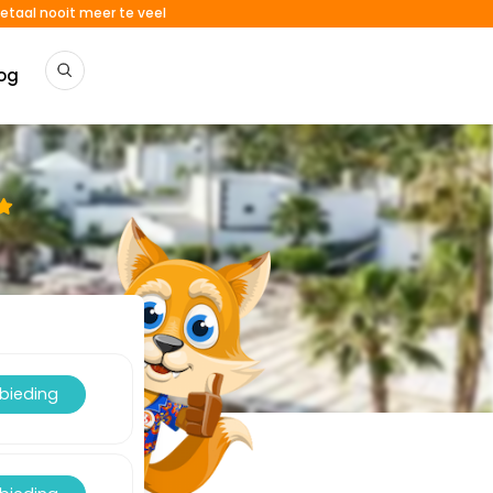
etaal nooit meer te veel
og
nbieding