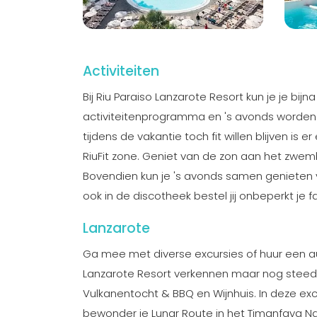
Activiteiten
Bij Riu Paraiso Lanzarote Resort kun je je bij
activiteitenprogramma en 's avonds worden 
tijdens de vakantie toch fit willen blijven i
RiuFit zone. Geniet van de zon aan het zwem
Bovendien kun je 's avonds samen genieten v
ook in de discotheek bestel jij onbeperkt je f
Lanzarote
Ga mee met diverse excursies of huur een aut
Lanzarote Resort verkennen maar nog steeds
Vulkanentocht & BBQ en Wijnhuis. In deze exc
bewonder je Lunar Route in het Timanfaya Nat