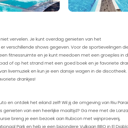
na niet vervelen. Je kunt overdag genieten van het
er verschillende shows gegeven. Voor de sportievelingen di
s er een fitnessruimte en je kunt meedoen met een groeples in 
bad of op het strand met een goed boek en je favoriete dran
an livemuziek en kun je een dansje wagen in de discotheek. E
avoriete drankjes!
o en ontdek het eiland zelf! Wil jij de omgeving van Riu Para
 genieten van een heerlijke maaltijd? Ga mee met de Lanz
ursie breng je een bezoek aan Rubicon met wijnproeverij,
ionaal Park en heb je een bijzondere Vulkaan BBQ in El Diablo