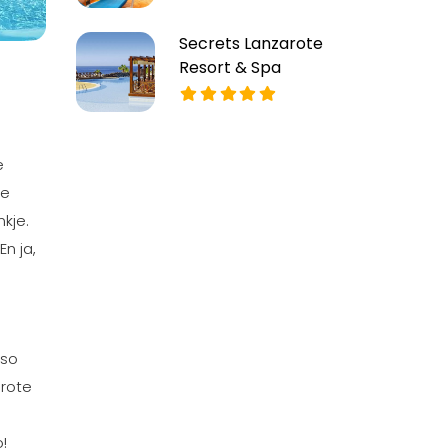
Secrets Lanzarote
Resort & Spa
e
de
kje.
n ja,
iso
arote
!