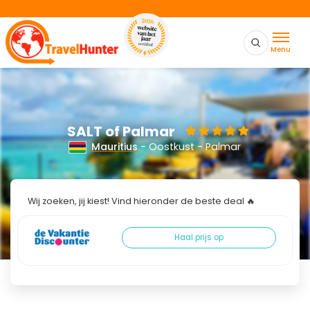
Menu
SALT of Palmar
Mauritius
- Oostkust - Palmar
Wij zoeken, jij kiest! Vind hieronder de beste deal 🔥
Haal prijs op