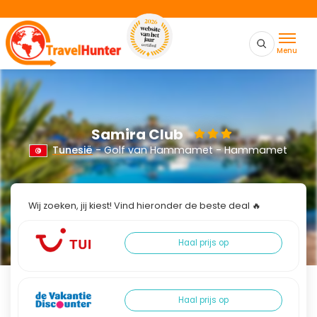
Menu
Samira Club
Tunesië
- Golf van Hammamet - Hammamet
Wij zoeken, jij kiest! Vind hieronder de beste deal 🔥
Haal prijs op
Haal prijs op