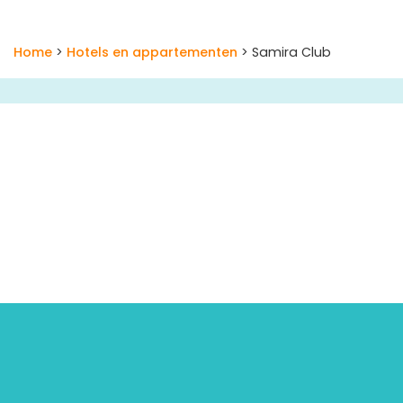
Home
>
Hotels en appartementen
> Samira Club