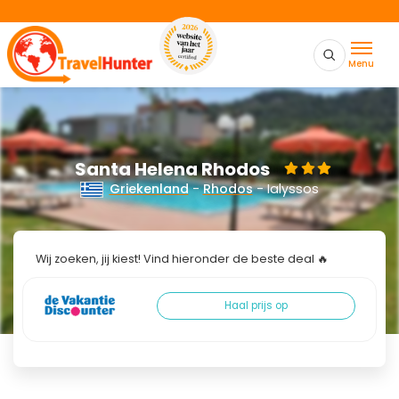
Menu
Santa Helena Rhodos
Griekenland
-
Rhodos
- Ialyssos
Wij zoeken, jij kiest! Vind hieronder de beste deal 🔥
Haal prijs op