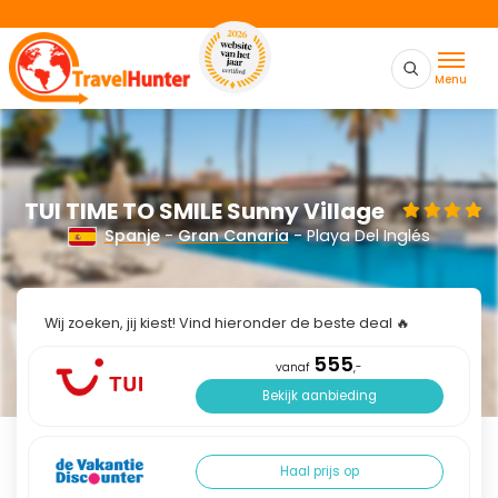
Menu
TUI TIME TO SMILE Sunny Village
Spanje
-
Gran Canaria
- Playa Del Inglés
Wij zoeken, jij kiest! Vind hieronder de beste deal 🔥
555
vanaf
,-
Bekijk aanbieding
Haal prijs op