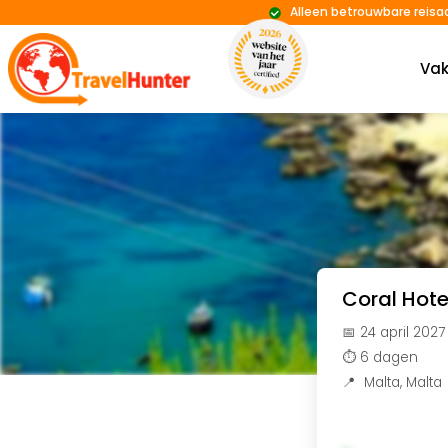
Alleen betrouwbare reisa
Vak
Coral Hot
📅 24 april 2027
⏱️ 6 dagen
📍
Malta
,
Malta