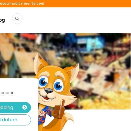
etaal nooit meer te veel
og
 persoon
ieding
rekdatum