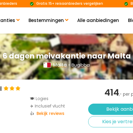
anbieders
Gratis 15+ reisaanbieders vergelijken
B
anties
Bestemmingen
Alle aanbiedingen
Bl
6 dagen meivakantie naar Malta
Malta
- Bugibba
el
414
,- per
🍽️ Logies
✈️ Inclusief vlucht
Bekijk aanb
👍
Bekijk reviews
Kies je vert