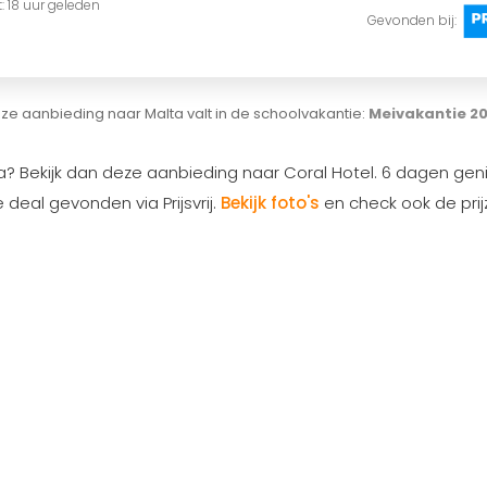
t: 18 uur geleden
Gevonden bij:
ze aanbieding naar Malta valt in de schoolvakantie:
Meivakantie 2
a? Bekijk dan deze aanbieding naar Coral Hotel. 6 dagen gen
eal gevonden via Prijsvrij.
Bekijk foto's
en check ook de pri