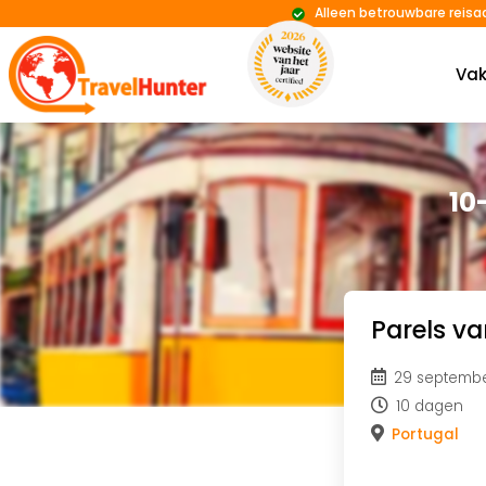
Alleen betrouwbare reisa
Vak
10
Parels va
29 septemb
10 dagen
Portugal