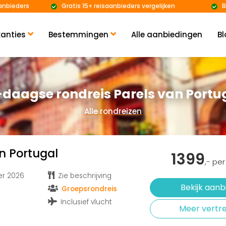
anbieders
Gratis 15+ reisaanbieders vergelijken
B
anties
Bestemmingen
Alle aanbiedingen
Bl
-daagse rondreis Parels van Portu
Alle rondreizen
n Portugal
1399
,- pe
er 2026
Zie beschrijving
Bekijk aanb
Groepsrondreis
Inclusief vlucht
Meer vertr