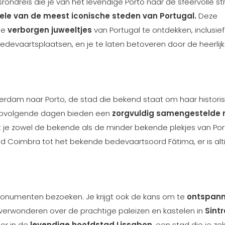
reis die je van het levendige Porto naar de sfeervolle st
ele van de meest iconische steden van Portugal.
Deze
de
verborgen juweeltjes
van Portugal te ontdekken, inclusief 
edevaartsplaatsen, en je te laten betoveren door de heerlijke
erdam naar Porto, de stad die bekend staat om haar histori
ropvolgende dagen bieden een
zorgvuldig samengestelde 
t je zowel de bekende als de minder bekende plekjes van Por
d Coimbra tot het bekende bedevaartsoord Fátima, er is alti
monumenten bezoeken. Je krijgt ook de kans om te
ontspann
verwonderen over de prachtige paleizen en kastelen in
Sintr
or in de
levendige hoofdstad Lissabon
, een stad die je zek