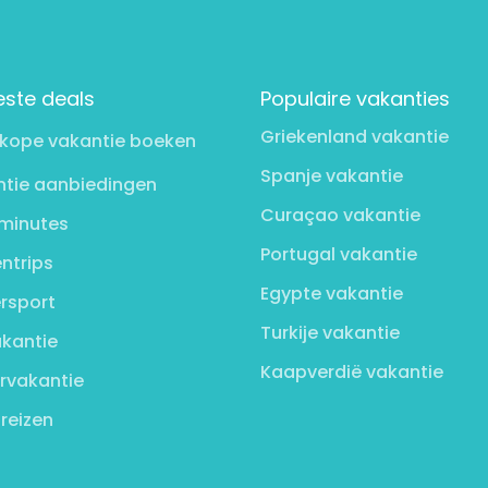
este deals
Populaire vakanties
Griekenland vakantie
kope vakantie boeken
Spanje vakantie
tie aanbiedingen
Curaçao vakantie
minutes
Portugal vakantie
ntrips
Egypte vakantie
rsport
Turkije vakantie
kantie
Kaapverdië vakantie
rvakantie
 reizen