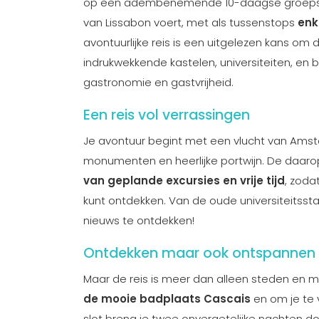
op een adembenemende 10-daagse groepsrond
van Lissabon voert, met als tussenstops
enk
avontuurlijke reis is een uitgelezen kans om 
indrukwekkende kastelen, universiteiten, en b
gastronomie en gastvrijheid.
Een reis vol verrassingen
Je avontuur begint met een vlucht van Amst
monumenten en heerlijke portwijn. De daa
van geplande excursies en vrije tijd
, zoda
kunt ontdekken. Van de oude universiteitssta
nieuws te ontdekken!
Ontdekken maar ook ontspannen
Maar de reis is meer dan alleen steden en 
de mooie badplaats Cascais
en om je te 
slot breng je twee onvergetelijke nachten do