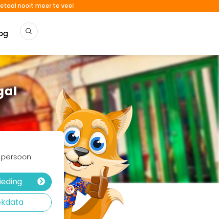
etaal nooit meer te veel
og
gal
r persoon
ieding
ekdata