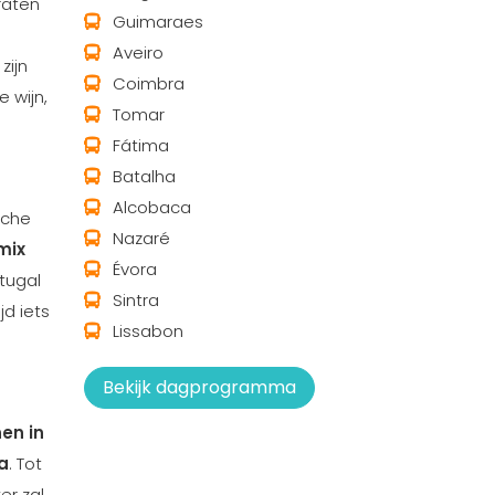
raten
Guimaraes
Aveiro
zijn
Coimbra
 wijn,
Tomar
Fátima
Batalha
Alcobaca
sche
Nazaré
mix
Évora
tugal
Sintra
jd iets
Lissabon
Bekijk dagprogramma
en in
a
. Tot
er zal