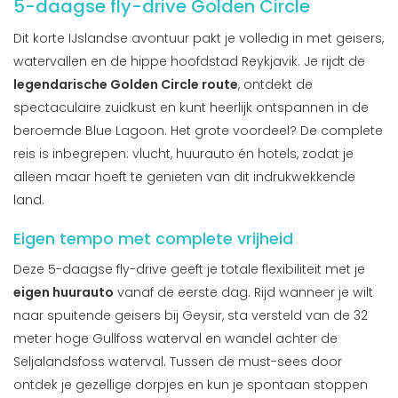
5-daagse fly-drive Golden Circle
Dit korte IJslandse avontuur pakt je volledig in met geisers,
watervallen en de hippe hoofdstad Reykjavik. Je rijdt de
legendarische Golden Circle route
, ontdekt de
spectaculaire zuidkust en kunt heerlijk ontspannen in de
beroemde Blue Lagoon. Het grote voordeel? De complete
reis is inbegrepen: vlucht, huurauto én hotels, zodat je
alleen maar hoeft te genieten van dit indrukwekkende
land.
Eigen tempo met complete vrijheid
Deze 5-daagse fly-drive geeft je totale flexibiliteit met je
eigen huurauto
vanaf de eerste dag. Rijd wanneer je wilt
naar spuitende geisers bij Geysir, sta versteld van de 32
meter hoge Gullfoss waterval en wandel achter de
Seljalandsfoss waterval. Tussen de must-sees door
ontdek je gezellige dorpjes en kun je spontaan stoppen