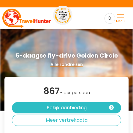
Menu
5-daagse fly-drive Golden Circle
Alle rondreizen
867
,- per persoon
Bekijk aanbieding
Meer vertrekdata