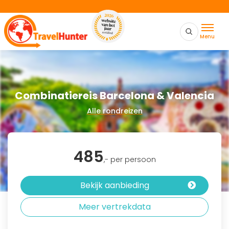
Menu
Combinatiereis Barcelona & Valencia
Alle rondreizen
485
,- per persoon
Bekijk aanbieding
Meer vertrekdata