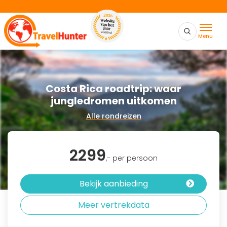
Menu
Costa Rica roadtrip: waar
jungledromen uitkomen
Alle rondreizen
2299
,- per persoon
Bekijk aanbieding
Meer vertrekdata