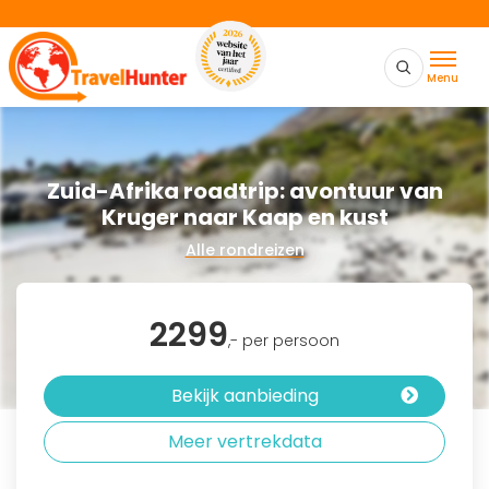
Menu
Zuid-Afrika roadtrip: avontuur van
Kruger naar Kaap en kust
Alle rondreizen
2299
,- per persoon
Bekijk aanbieding
Meer vertrekdata