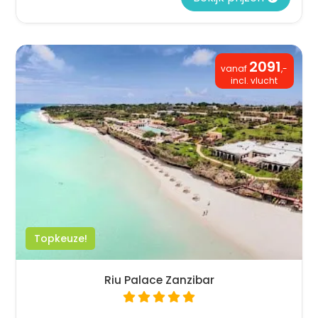
2091
vanaf
,-
incl. vlucht
Topkeuze!
Riu Palace Zanzibar