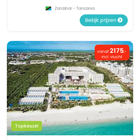
Zanzibar - Tanzania
Bekijk prijzen
2175
vanaf
,-
incl. vlucht
Topkeuze!