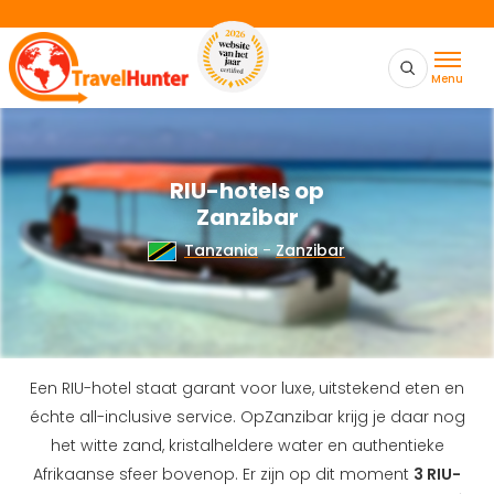
Menu
RIU-hotels op
Zanzibar
Tanzania
-
Zanzibar
Een RIU-hotel staat garant voor luxe, uitstekend eten en
échte all-inclusive service. Op
Zanzibar krijg je daar nog
het witte zand, kristalheldere water en authentieke
Afrikaanse sfeer bovenop. Er zijn op dit moment
3 RIU-