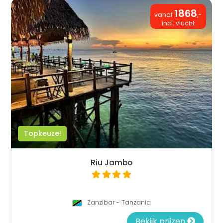
1868
vanaf
,-
incl. vlucht
Topkeuze!
Riu Jambo
Zanzibar - Tanzania
Bekijk prijzen