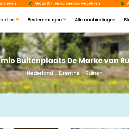
anbieders
Gratis 15+ reisaanbieders vergelijken
B
anties
Bestemmingen
Alle aanbiedingen
Bl
mio Buitenplaats De Marke van Ru
Nederland
-
Drenthe
- Ruinen