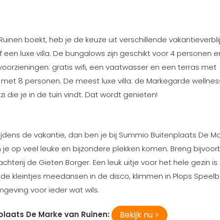
uinen boekt, heb je de keuze uit verschillende vakantieverbli
 een luxe villa. De bungalows zijn geschikt voor 4 personen e
orzieningen: gratis wifi, een vaatwasser en een terras met
t en met 8 personen. De meest luxe villa: de Markegarde wellnes
i die je in de tuin vindt. Dat wordt genieten!
tijdens de vakantie, dan ben je bij Summio Buitenplaats De M
un je op veel leuke en bijzondere plekken komen. Breng bijvoo
rij de Gieten Borger. Een leuk uitje voor het hele gezin is
 de kleintjes meedansen in de disco, klimmen in Plops Spee
omgeving voor ieder wat wils.
Bekijk nu >
laats De Marke van Ruinen: