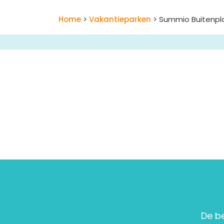
Home
>
Vakantieparken
> Summio Buitenpla
De b