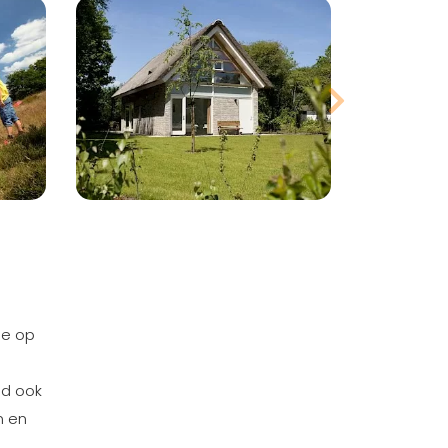
Meer foto's
bekijken?
e
he op
ld ook
n en