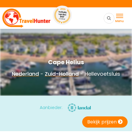
Menu
Cape Helius
Nederland
-
Zuid-Holland
- Hellevoetsluis
Aanbieder:
Bekijk prijzen