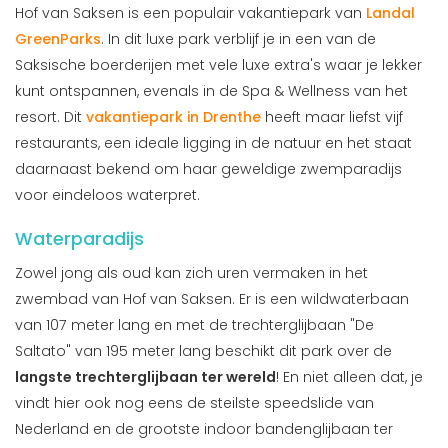
Hof van Saksen is een populair vakantiepark van
Landal
GreenParks
. In dit luxe park verblijf je in een van de
Saksische boerderijen met vele luxe extra's waar je lekker
kunt ontspannen, evenals in de Spa & Wellness van het
resort. Dit
vakantiepark in Drenthe
heeft maar liefst vijf
restaurants, een ideale ligging in de natuur en het staat
daarnaast bekend om haar geweldige zwemparadijs
voor eindeloos waterpret.
Waterparadijs
Zowel jong als oud kan zich uren vermaken in het
zwembad van Hof van Saksen. Er is een wildwaterbaan
van 107 meter lang en met de trechterglijbaan "De
Saltato" van 195 meter lang beschikt dit park over de
langste trechterglijbaan ter wereld
! En niet alleen dat, je
vindt hier ook nog eens de steilste speedslide van
Nederland en de grootste indoor bandenglijbaan ter