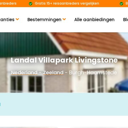
anbieders
Gratis 15+ reisaanbieders vergelijken
B
anties
Bestemmingen
Alle aanbiedingen
Bl
Landal Villapark Livingstone
Nederland
-
Zeeland
- Burgh-Haamstede