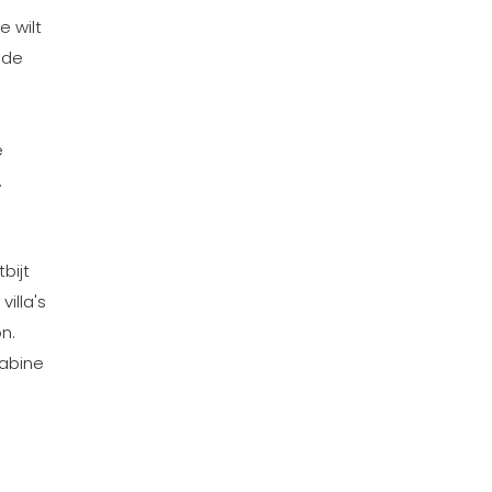
e wilt
 de
e
.
bijt
illa's
n.
cabine