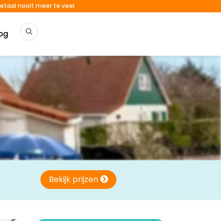
etaal nooit meer te veel
og
Bekijk prijzen