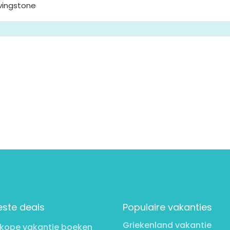
ivingstone
este deals
Populaire vakanties
Griekenland vakantie
kope vakantie boeken