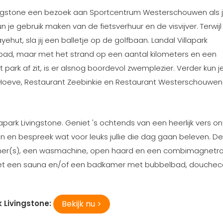
 Livingstone een bezoek aan Sportcentrum Westerschouwen als j
 je gebruik maken van de fietsverhuur en de visvijver. Terwijl
hut, sla jij een balletje op de golfbaan. Landal Villapark
mbad, maar met het strand op een aantal kilometers en een
ark af zit, is er alsnog boordevol zwemplezier. Verder kun j
e Hoeve, Restaurant Zeebinkie en Restaurant Westerschouwen
llapark Livingstone. Geniet 's ochtends van een heerlijk vers ont
in en bespreek wat voor leuks jullie die dag gaan beleven. De v
mer(s), een wasmachine, open haard en een combimagnetro
s met een sauna en/of een badkamer met bubbelbad, douche
Bekijk nu >
 Livingstone: