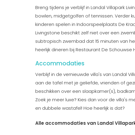
Breng tijdens je verblijf in Landal Villapark
bowlen, midgetgolfen of tennissen. Verder kun
kinderen spelen in Indoorspeelplaats De Kraaye
Livingstone beschikt zelf niet over een zwe
subtropisch zwembad dat 15 minuten van het p
heerlijk dineren bij Restaurant De Schouws
Accommodaties
Verblijf in de vernieuwde villa's van Landal Vi
aan de tafel met je geliefde, vrienden of gez
beschikken over een slaapkamer(s), badka
Zoek je meer luxe? Kies dan voor de villa'
en dubbele wastafel! Hoe heerlijk is dat?
Alle accommodaties van Landal Villapark