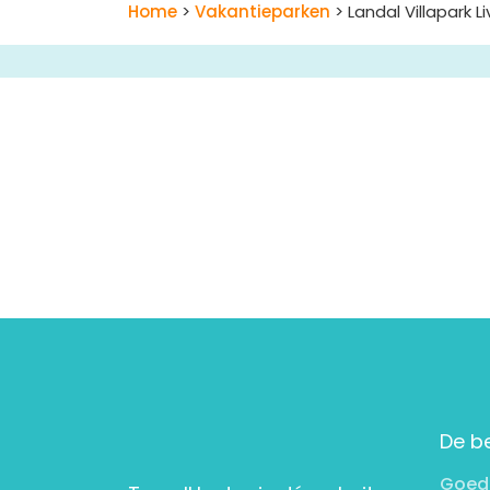
Home
>
Vakantieparken
> Landal Villapark L
De b
Goed