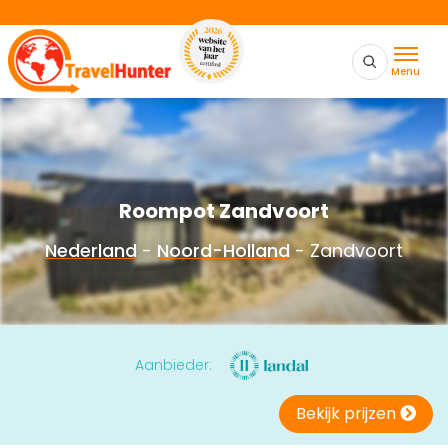
Menu
Roompot Zandvoort
Nederland
-
Noord-Holland
- Zandvoort
Aanbieder:
Bekijk prijzen