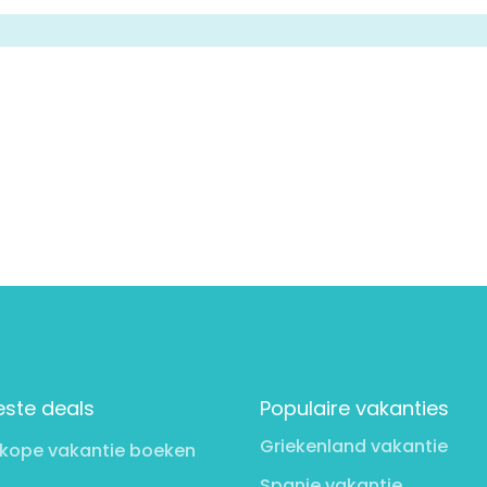
este deals
Populaire vakanties
Griekenland vakantie
kope vakantie boeken
Spanje vakantie