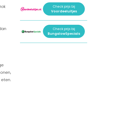
Ook
Check prijs bij
Voordeeluitjes
 dan
Check prijs bij
BungalowSpecials
n
ge
sonen,
 eten.