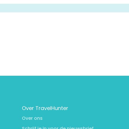
Over TravelHunter
Over ons
Schrijf je in voor de nieuwsbrief