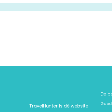
De b
Goed
TravelHunter is dé website