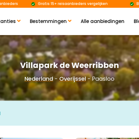
anbieders
Gratis 15+ reisaanbieders vergelijken
B
anties
Bestemmingen
Alle aanbiedingen
Bl
Villapark de Weerribben
Nederland
-
Overijssel
- Paasloo