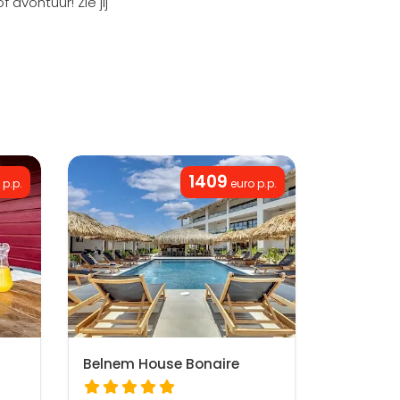
avontuur! Zie jij
1409
 p.p.
euro p.p.
Belnem House Bonaire