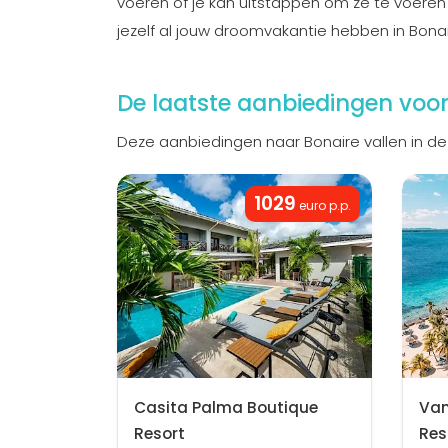
voeren of je kan uitstappen om ze te voeren en
jezelf al jouw droomvakantie hebben in Bona
De laatste aanbiedingen voor
Deze aanbiedingen naar Bonaire vallen in de
1029
euro p.p.
Casita Palma Boutique
Van
Resort
Res