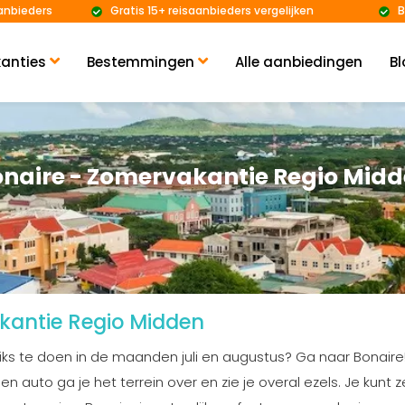
anbieders
Gratis 15+ reisaanbieders vergelijken
B
anties
Bestemmingen
Alle aanbiedingen
Bl
naire - Zomervakantie Regio Mid
kantie Regio Midden
 niks te doen in de maanden juli en augustus? Ga naar Bonair
n auto ga je het terrein over en zie je overal ezels. Je kunt 