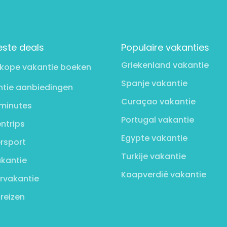
este deals
Populaire vakanties
Griekenland vakantie
kope vakantie boeken
Spanje vakantie
tie aanbiedingen
Curaçao vakantie
minutes
Portugal vakantie
ntrips
Egypte vakantie
rsport
Turkije vakantie
kantie
Kaapverdië vakantie
rvakantie
 reizen