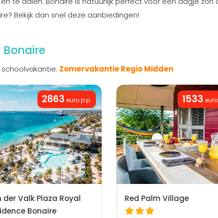
 te aaien. Bonaire is natuurlijk perfect voor een dagje zon of 
ire? Bekijk dan snel deze aanbiedingen!
 Bonaire
 schoolvakantie:
Zomervakantie Regio Midden
2863
1533
euro p.p.
euro
 der Valk Plaza Royal
Red Palm Village
idence Bonaire