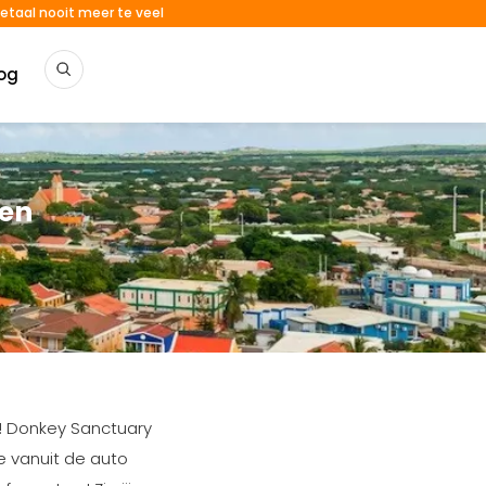
etaal nooit meer te veel
og
den
e! Donkey Sanctuary
ze vanuit de auto