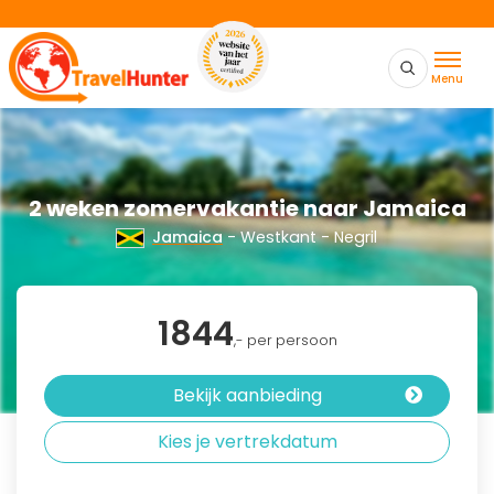
Menu
2 weken zomervakantie naar Jamaica
Jamaica
- Westkant - Negril
1844
,- per persoon
Bekijk aanbieding
Kies je vertrekdatum