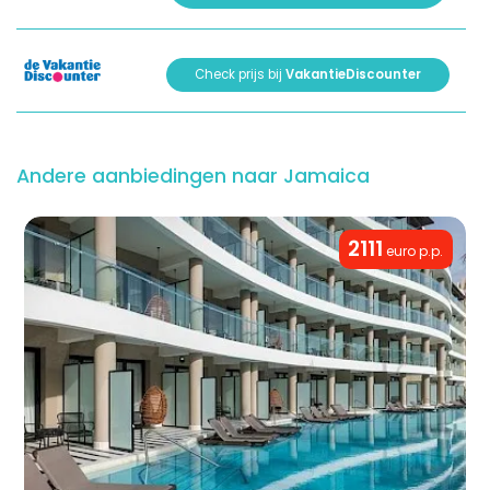
Check prijs bij
VakantieDiscounter
Andere aanbiedingen naar Jamaica
2111
euro p.p.