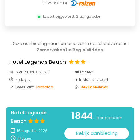
Gevonden bij:
Laatst bijgewerkt: 2 uur geleden
Deze aanbieding naar Jamaica valt in de schoolvakantie:
Zomervakantie Regio Midden
Hotel Legends Beach
📅 16 augustus 2026
🍽️ Logies
⏱️ 14 dagen
✈️ Inclusief vlucht
📍 Westkant
,
Jamaica
👍
Bekijk reviews
Hotel Legends
1844
,- per persoon
Beach
16 augustus 2026
Bekijk aanbieding
14 dagen