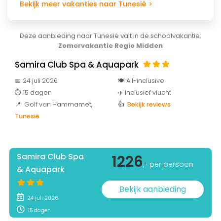
Bekijk meer vakanties naar Tunesië >
Deze aanbieding naar Tunesië valt in de schoolvakantie:
Zomervakantie Regio Midden
Samira Club Spa & Aquapark
📅 24 juli 2026
🍽️ All-inclusive
⏱️ 15 dagen
✈️ Inclusief vlucht
📍 Golf van Hammamet
,
👍
Bekijk reviews
Tunesië
Samira Club Spa
1226
,- per persoon
& Aquapark
Bekijk aanbieding
24 juli 2026
15 dagen