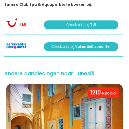
Samira Club Spa & Aquapark is te boeken bij:
Check prijs bij
TUI
Check prijs bij
VakantieDiscounter
Andere aanbiedingen naar Tunesië
1210
euro p.p.