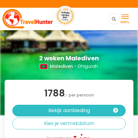
Menu
2 weken Malediven
Malediven
- Dhigurah
1788
,- per persoon
Bekijk aanbieding
Kies je vertrekdatum