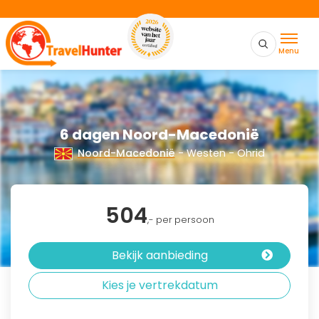
Menu
6 dagen Noord-Macedonië
Noord-Macedonië
- Westen - Ohrid
504
,- per persoon
Bekijk aanbieding
Kies je vertrekdatum